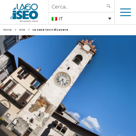
Search
SEARCH
for:
IT
>
>
Home
Arte
Le case torri di Lovere