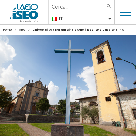
Search
SEARCH
for:
IT
>
>
Home
Arte
Chiese di San Bernardino e Santi Ippolito e Cassiano in Santa Croce