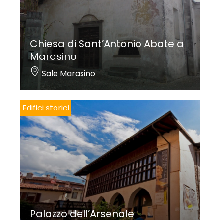
Per saperne di più:
B. PASINELLI,
Riva di Solto, Zorzino e Gargarino
, Riva di Solto 2013, pp.
Chiesa di Sant’Antonio Abate a
223-250.
Marasino
Sale Marasino
Foto copertina: Linoolmostudio
Edifici storici
Palazzo dell’Arsenale