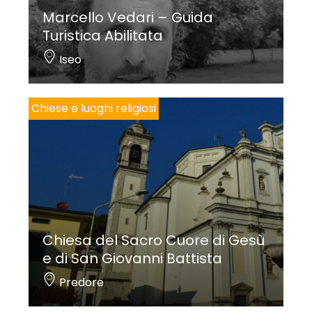
Marcello Vedari – Guida
un pittore lombardo ispiratosi a modelli celebri, da
Turistica Abilitata
Raffaello a Caravaggio, probabilmente noti da
Iseo
incisioni.
Negli anni Settanta vennero trasferiti nella nuova
Chiese e luoghi religiosi
parrocchiale i
dipinti murali strappati
da San
Bernardino. In controfacciata la
Madonna col
Bambino con i santi Bernardino e un santo
martire
entro una raffinata inquadratura
architettonica è certamente il dipinto di maggior
qualità: databile intorno al 1482-1483 costituiva
Chiesa del Sacro Cuore di Gesù
l’immagine dell’altar maggiore fino alla
e di San Giovanni Battista
realizzazione della pala di Flaminio Floriani. Sempre
Predore
dalla parete sopra l’altar maggiore provengono
il
Cristo crocifisso fra san Bernardino e la