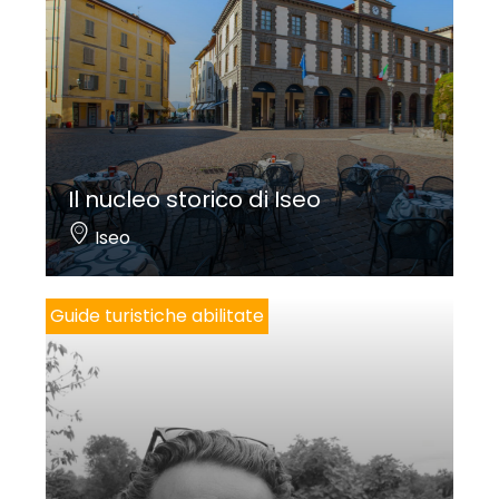
Degli altari laterali va ricordato quello del Rosario
con il trittico della
Madonna del Rosario con i santi
Domenico e Caterina
, circondati dai
Misteri
, al
centro, e i
Santi Pietro e Paolo
ai lati: nella struttura
arcaica e nella semplicità della cornice il pittore
camuno Giovan Battista Viola vi riprese nel 1651
Il nucleo storico di Iseo
modelli cinquecenteschi.
Iseo
Notevole interesse merita la
Madonna col
Bambino e i santi Carlo e Antonio di Padova e
Guide turistiche abilitate
angeli
in controfacciata: è una copia della
splendida tela realizzata da Giulio Cesare
Procaccini per Sant’Afra di Brescia intorno al 1615-
1620. Nella parete sinistra la
Madonna col Bambino
dormiente che regge una rosa
, è un’allusione alla
Passione di Cristo, realizzata alla metà del ‘600 da