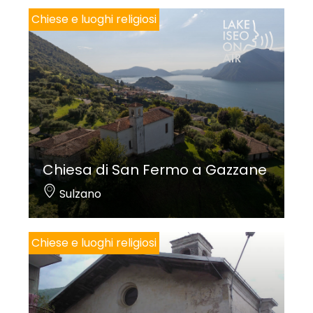
Madonna
, il
San Bernardino
e la
Madonna col
Chiese e luoghi religiosi
Bambino e san Bernardino
ora nel presbiterio;
vennero realizzati fra il 1482 e gli inizi del ‘500 da
artisti di cultura lombarda. Dalla parete sinistra del
presbiterio provengono invece il raffinato
frammento con
San Rocco
, a sinistra, e
Gesù
Cristo e la Madonna
, identificati da iscrizioni, sulla
destra, ora in sacrestia, mentre è di provenienza
Chiesa di San Fermo a Gazzane
incerta
Il martirio del beato Simonino
nel
Sulzano
presbiterio.
Chiese e luoghi religiosi
Monica
Ibsen