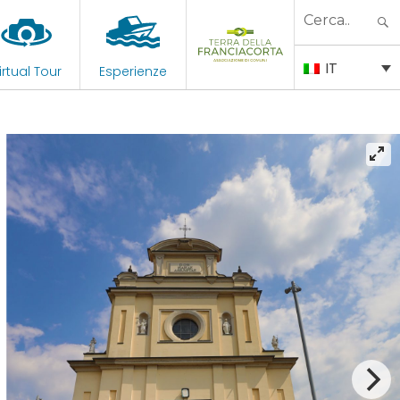
Search
for:
IT
irtual Tour
Esperienze