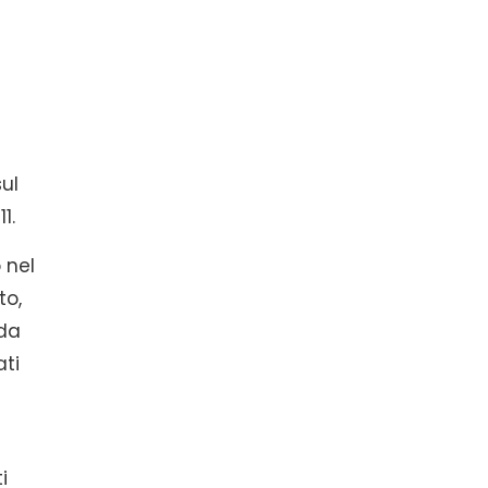
sul
1.
 nel
to,
 da
ati
i