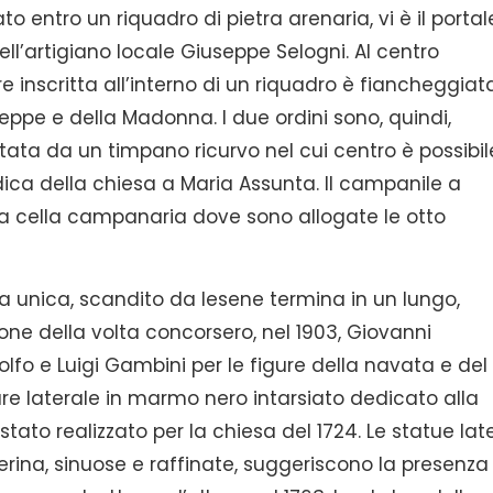
ato entro un riquadro di pietra arenaria, vi è il portal
ell’artigiano locale Giuseppe Selogni. Al centro
re inscritta all’interno di un riquadro è fiancheggiat
eppe e della Madonna. I due ordini sono, quindi,
ata da un timpano ricurvo nel cui centro è possibil
ca della chiesa a Maria Assunta. Il campanile a
a cella campanaria dove sono allogate le otto
ta unica, scandito da lesene termina in un lungo,
ione della volta concorsero, nel 1903, Giovanni
olfo e Luigi Gambini per le figure della navata e del
tare laterale in marmo nero intarsiato dedicato alla
tato realizzato per la chiesa del 1724. Le statue late
ina, sinuose e raffinate, suggeriscono la presenza