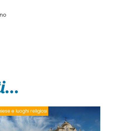
rno
...
iese e luoghi religiosi