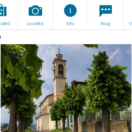
alità
Località
Info
Blog
V
a