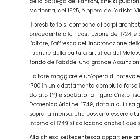
della bottega dei Fantoni, che stipularono
Madonna, del 1925, è opera dell’artista Vir
Il presbiterio si compone di corpi archite
precedente alla ricostruzione del 1724 e
l’altare, l’affresco dell’Incoronazione del
risentire della cultura artistica del Malo
fondo dell’abside, una grande Assunzione 
L’altare maggiore è un’opera di notevole p
‘700 in un adattamento compiuto forse in
dorato (?) e sbalzato raffigura Cristo ri
Domenico Arici nel 1749, data a cui risalg
sopra la mensa, che possono essere attri
Intorno al 1749 si collocano anche i due s
Alla chiesa settecentesca appartiene an