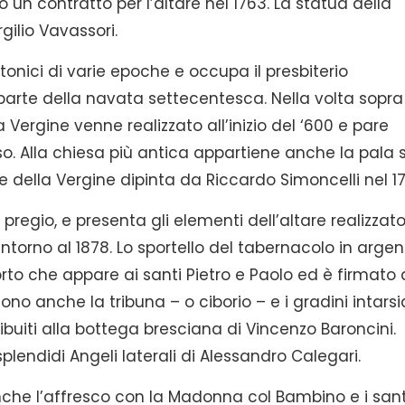
 un contratto per l’altare nel 1763. La statua della
gilio Vavassori.
ttonici di varie epoche e occupa il presbiterio
 parte della navata settecentesca. Nella volta sopra
la Vergine venne realizzato all’inizio del ‘600 e pare
sso. Alla chiesa più antica appartiene anche la pala 
della Vergine dipinta da Riccardo Simoncelli nel 171
regio, e presenta gli elementi dell’altare realizzato
torno al 1878. Lo sportello del tabernacolo in argen
sorto che appare ai santi Pietro e Paolo ed è firmato
ono anche la tribuna – o ciborio – e i gradini intarsi
buiti alla bottega bresciana di Vincenzo Baroncini.
plendidi Angeli laterali di Alessandro Calegari.
che l’affresco con la Madonna col Bambino e i sant