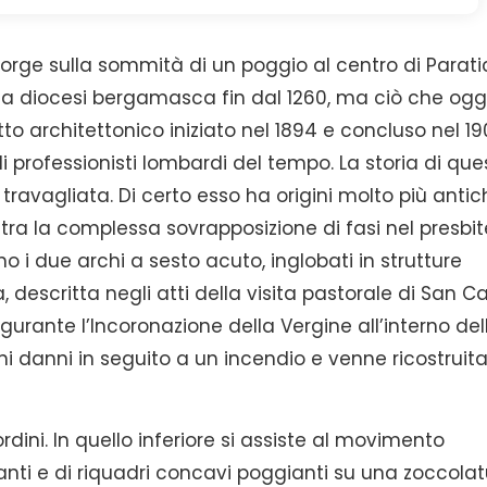
orge sulla sommità di un poggio al centro di Parati
lla diocesi bergamasca fin dal 1260, ma ciò che ogg
o architettonico iniziato nel 1894 e concluso nel 1
idi professionisti lombardi del tempo. La storia di que
 travagliata. Di certo esso ha origini molto più anti
tra la complessa sovrapposizione di fasi nel presbite
i due archi a sesto acuto, inglobati in strutture
descritta negli atti della visita pastorale di San Ca
gurante l’Incoronazione della Vergine all’interno del
ni danni in seguito a un incendio e venne ricostruita
rdini. In quello inferiore si assiste al movimento
nti e di riquadri concavi poggianti su una zoccola