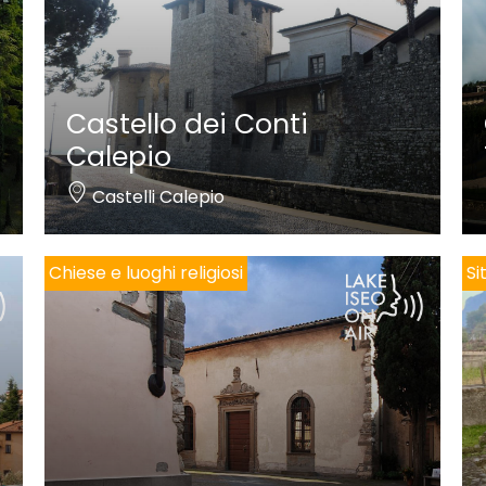
Castello dei Conti
Calepio
Castelli Calepio
Chiese e luoghi religiosi
Si