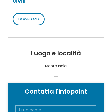
civili
DOWNLOAD
Luogo e località
Monte Isola
Contatta l'infopoint
N