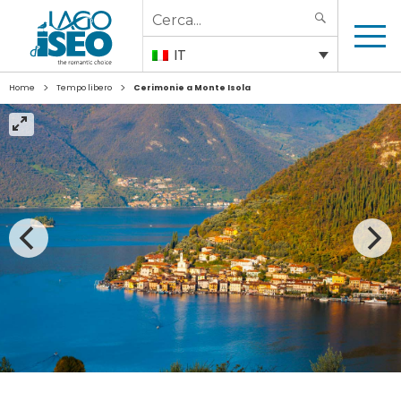
Search
SEARCH
for:
IT
>
>
Home
Tempo libero
Cerimonie a Monte Isola