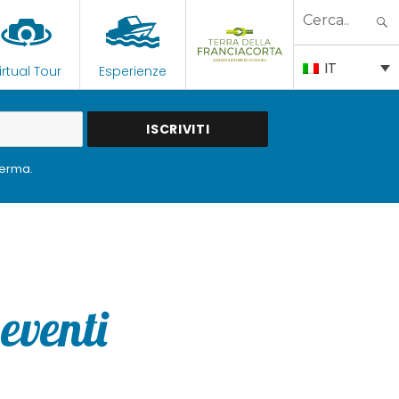
Search
for:
IT
irtual Tour
Esperienze
ferma.
eventi