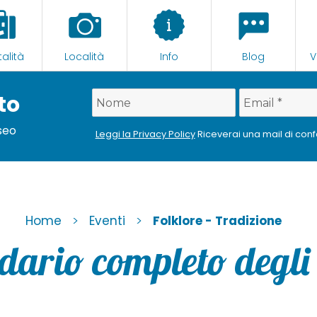
alità
Località
Info
Blog
V
to
Iseo
Leggi la Privacy Policy
Riceverai una mail di con
>
>
Home
Eventi
Folklore - Tradizione
dario completo degli 