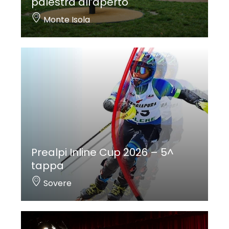
palestra all’aperto
Monte Isola
Prealpi Inline Cup 2026 – 5^
tappa
Sovere