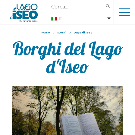
Search
SEARCH
for:
IT
>
>
Home
Eventi
Lago di Iseo
Borghi del Lago
d'Iseo