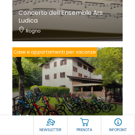
Concerto dell’Ensemble Ars
Ludica
Rogno
Case e appartamenti per vacanze
Ai Ciar
Costa Volpino
NEWSLETTER
PRENOTA
INFOPOINT