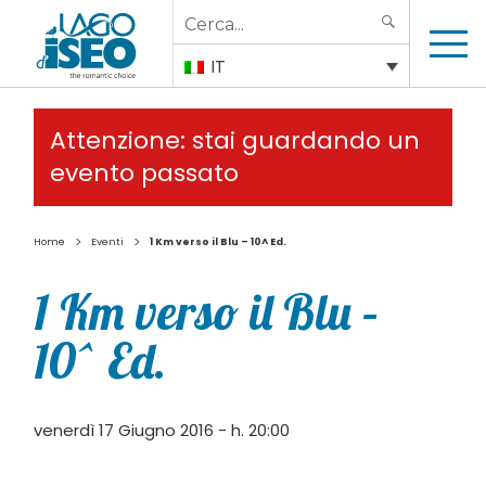
Search
SEARCH
for:
IT
Attenzione: stai guardando un
evento passato
>
>
Home
Eventi
1 Km verso il Blu – 10^ Ed.
1 Km verso il Blu –
10^ Ed.
venerdì 17 Giugno 2016 - h. 20:00