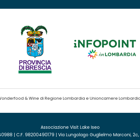
ndo Wonderfood & Wine di Regione Lombardia e Unioncamere Lombardi
Associazione Visit Lake Iseo
0988 | C.F. 98200490179 | Via Lungolago Guglielmo Marconi, 2c,