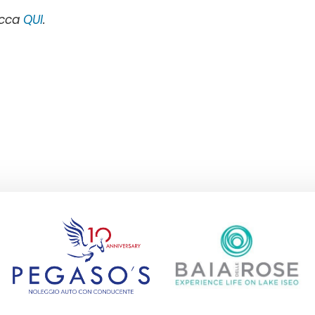
licca
QUI
.