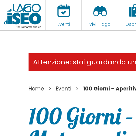
Eventi
Vivi il lago
Ospit
Attenzione: stai guardando u
>
>
Home
Eventi
100 Giorni – Aperit
100 Giorni –