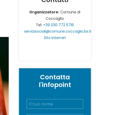
Organizzatore:
Comune di
Coccaglio
Tel:
+39 030 772 5716
servizisociali@comune.coccaglio.bs.it
Sito internet
Contatta
l'infopoint
N
o
m