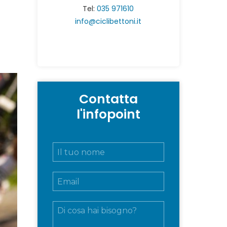
Tel:
035 971610
info@ciclibettoni.it
Contatta
l'infopoint
N
o
m
E
e
m
e
a
c
M
i
o
e
l
g
s
*