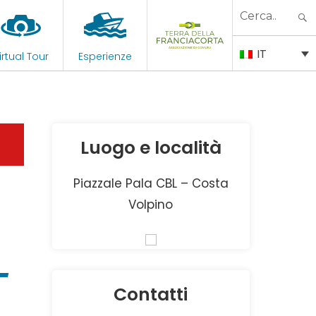
Search
for:
IT
irtual Tour
Esperienze
Luogo e località
Piazzale Pala CBL – Costa
Volpino
–
Contatti