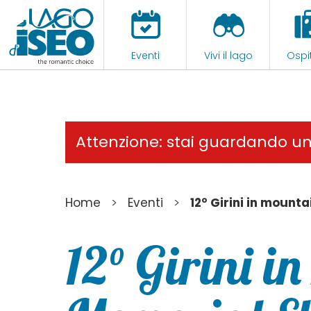
Eventi
Vivi il lago
Ospit
Attenzione: stai guardando u
>
>
Home
Eventi
12° Girini in mounta
12° Girini i