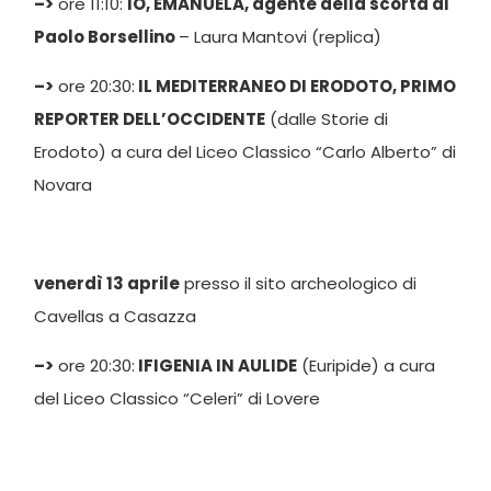
–>
ore 11:10:
IO, EMANUELA, agente della scorta di
Paolo Borsellino
– Laura Mantovi (replica)
–>
ore 20:30:
IL MEDITERRANEO DI ERODOTO, PRIMO
REPORTER DELL’OCCIDENTE
(dalle Storie di
Erodoto) a cura del Liceo Classico “Carlo Alberto” di
Novara
venerdì 13 aprile
presso il sito archeologico di
Cavellas a Casazza
–>
ore 20:30:
IFIGENIA IN AULIDE
(Euripide) a cura
del Liceo Classico “Celeri” di Lovere