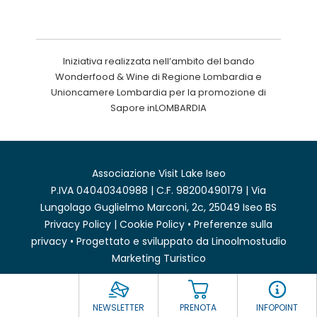
Iniziativa realizzata nell’ambito del bando
Wonderfood & Wine di Regione Lombardia e
Unioncamere Lombardia per la promozione di
Sapore inLOMBARDIA
Associazione Visit Lake Iseo
P.IVA 04040340988 | C.F. 98200490179 | Via
Lungolago Guglielmo Marconi, 2c, 25049 Iseo BS
Privacy Policy
|
Cookie Policy
•
Preferenze sulla
privacy
• Progettato e sviluppato da
Linoolmostudio
Marketing Turistico
NEWSLETTER
PRENOTA
INFOPOINT