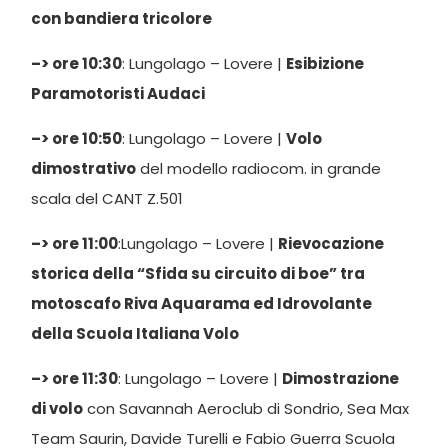
con bandiera tricolore
–> ore 10:30
: Lungolago – Lovere |
Esibizione
Paramotoristi Audaci
–> ore 10:50
: Lungolago – Lovere |
Volo
dimostrativo
del modello radiocom. in grande
scala del CANT Z.501
–> ore 11:00
:Lungolago – Lovere |
Rievocazione
storica della “Sfida su circuito di boe” tra
motoscafo Riva Aquarama ed Idrovolante
della Scuola Italiana Volo
–> ore 11:30
: Lungolago – Lovere |
Dimostrazione
di volo
con Savannah Aeroclub di Sondrio, Sea Max
Team Saurin, Davide Turelli e Fabio Guerra Scuola