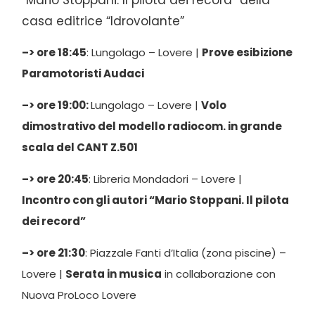
“Mario Stoppani. Il pilota dei record” della
casa editrice “Idrovolante”
–> ore 18:45
: Lungolago – Lovere |
Prove esibizione
Paramotoristi Audaci
–> ore 19:00:
Lungolago – Lovere |
Volo
dimostrativo del modello radiocom. in grande
scala del CANT Z.501
–> ore 20:45
: Libreria Mondadori – Lovere |
Incontro con gli autori “Mario Stoppani. Il pilota
dei record”
–> ore 21:30
: Piazzale Fanti d’Italia (zona piscine) –
Lovere |
Serata in musica
in collaborazione con
Nuova ProLoco Lovere