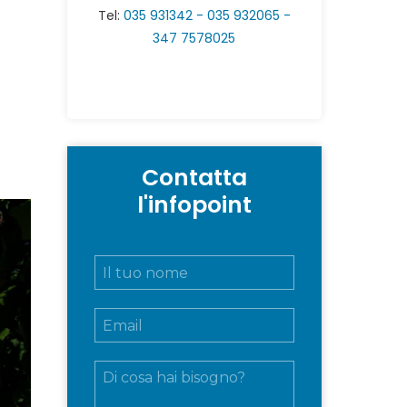
Tel:
035 931342 - 035 932065 -
347 7578025
Contatta
l'infopoint
N
o
m
E
e
m
e
a
c
M
i
o
e
l
g
s
*