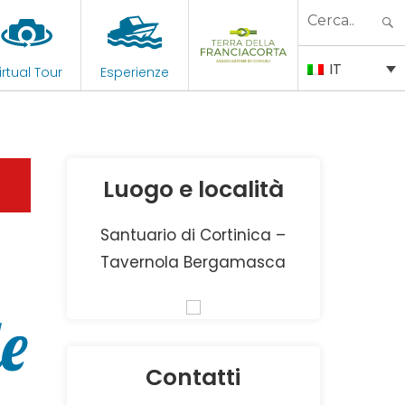
Search
for:
IT
irtual Tour
Esperienze
Luogo e località
Santuario di Cortinica –
Tavernola Bergamasca
le
Contatti