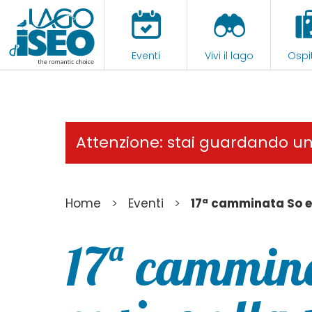
Eventi
Vivi il lago
Ospit
Attenzione: stai guardando u
>
>
Home
Eventi
17ª camminata So e 
17ª cammina