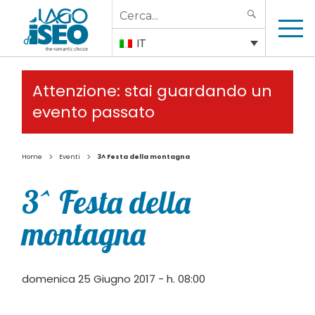
Search
SEARCH
for:
IT
Attenzione: stai guardando un
evento passato
>
>
Home
Eventi
3^ Festa della montagna
3^ Festa della
montagna
domenica 25 Giugno 2017 - h. 08:00