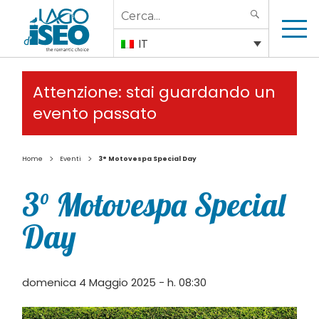
Search
SEARCH
for:
IT
Attenzione: stai guardando un
evento passato
>
>
Home
Eventi
3° Motovespa Special Day
3° Motovespa Special
Day
domenica 4 Maggio 2025 - h. 08:30