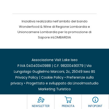
Iniziativa realizzata nell’ambito del bando
Wonderfood & Wine di Regione Lombardia e
Unioncamere Lombardia per la promozione di
Sapore inLOMBARDIA
Associazione Visit Lake Iseo
P.IVA 04040340988 | C.F. 98200490179 | Via
Lungolago Guglielmo Marconi, 2c, 25049 Iseo BS
Privacy Policy
|
Cookie Policy
•
Preferenze sulla
privacy
• Progettato e sviluppato da
Linoolmostudio
Marketing Turistico
NEWSLETTER
PRENOTA
INFOPOINT