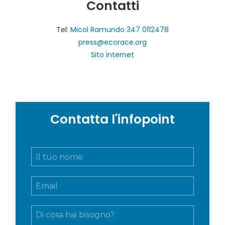
Contatti
Tel:
Micol Ramundo 347 0112478
press@ecorace.org
Sito internet
Contatta l'infopoint
N
o
m
E
e
m
e
a
c
M
i
o
e
l
g