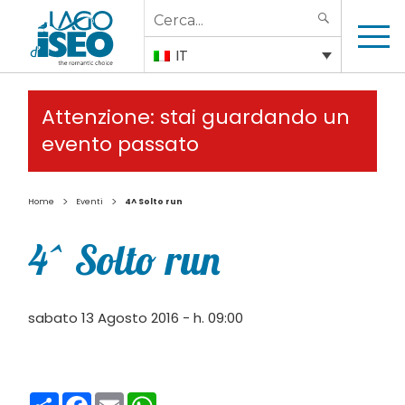
Search
SEARCH
for:
IT
Attenzione: stai guardando un
evento passato
>
>
Home
Eventi
4^ Solto run
4^ Solto run
sabato 13 Agosto 2016 - h. 09:00
Condividi
Facebook
Email
WhatsApp