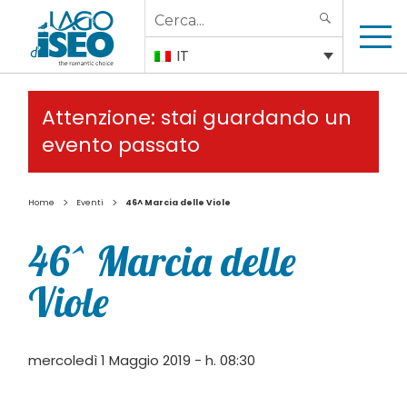
Search
SEARCH
for:
IT
Attenzione: stai guardando un
evento passato
>
>
Home
Eventi
46^ Marcia delle Viole
46^ Marcia delle
Viole
mercoledì 1 Maggio 2019 - h. 08:30