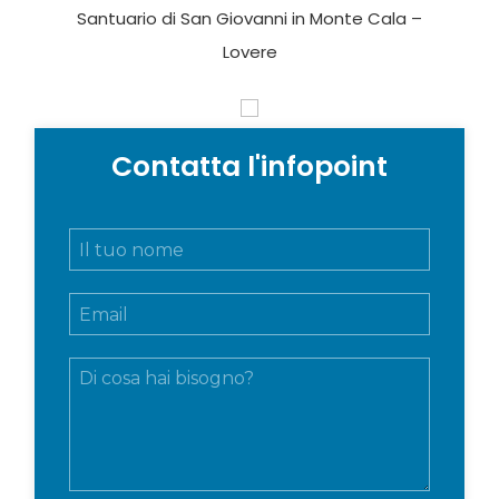
Santuario di San Giovanni in Monte Cala –
Lovere
Contatta l'infopoint
N
o
m
E
e
m
e
a
c
M
i
o
e
l
g
s
*
n
s
o
a
m
g
e