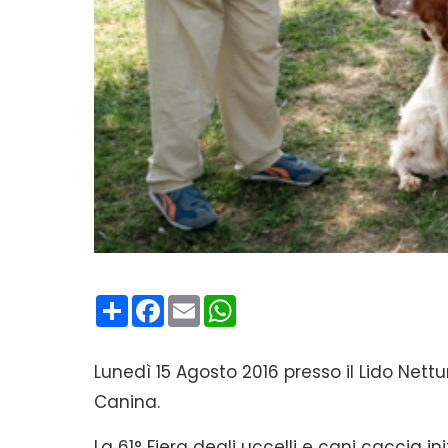
Condividi
Facebook
Email
WhatsApp
Lunedì 15 Agosto 2016 presso il Lido Nettun
Canina.
La 61° Fiera degli uccelli e cani caccia i