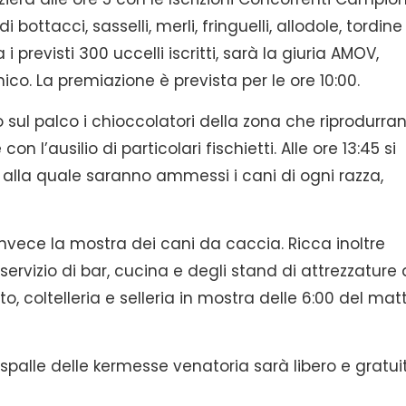
ttacci, sasselli, merli, fringuelli, allodole, tordine
a i previsti 300 uccelli iscritti, sarà la giuria AMOV,
ico. La premiazione è prevista per le ore 10:00.
 sul palco i chioccolatori della zona che riprodurra
on l’ausilio di particolari fischietti. Alle ore 13:45 si
a alla quale saranno ammessi i cani di ogni razza,
 invece la mostra dei cani da caccia. Ricca inoltre
ervizio di bar, cucina e degli stand di attrezzature
, coltelleria e selleria in mostra delle 6:00 del mat
 spalle delle kermesse venatoria sarà libero e gratui