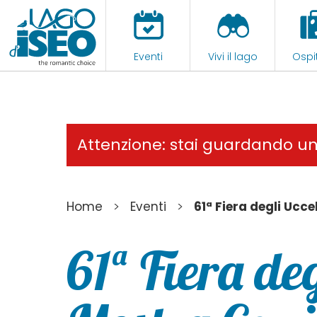
Eventi
Vivi il lago
Ospit
Attenzione: stai guardando u
>
>
Home
Eventi
61ª Fiera degli Ucce
61ª Fiera deg