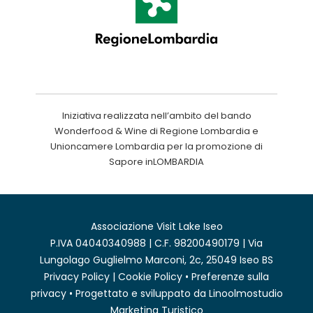
Iniziativa realizzata nell’ambito del bando
Wonderfood & Wine di Regione Lombardia e
Unioncamere Lombardia per la promozione di
Sapore inLOMBARDIA
Associazione Visit Lake Iseo
P.IVA 04040340988 | C.F. 98200490179 | Via
Lungolago Guglielmo Marconi, 2c, 25049 Iseo BS
Privacy Policy
|
Cookie Policy
•
Preferenze sulla
privacy
• Progettato e sviluppato da
Linoolmostudio
Marketing Turistico