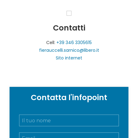
Contatti
Cell:
+39 346 3305615
fierauccelli.sarnico@libero.it
Sito internet
Contatta l'infopoint
N
o
m
E
e