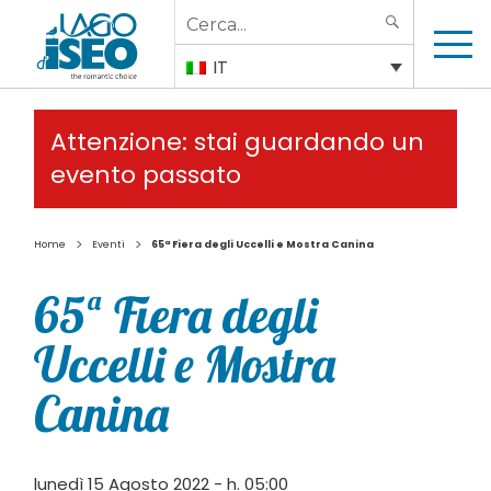
Search
SEARCH
for:
IT
Attenzione: stai guardando un
evento passato
>
>
Home
Eventi
65ª Fiera degli Uccelli e Mostra Canina
65ª Fiera degli
Uccelli e Mostra
Canina
lunedì 15 Agosto 2022 - h. 05:00