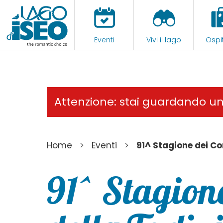
Eventi
Vivi il lago
Ospit
Attenzione: stai guardando u
>
>
Home
Eventi
91^ Stagione dei Co
91^ Stagione