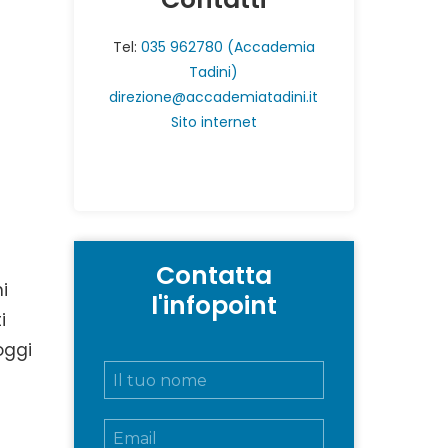
Tel:
035 962780 (Accademia
Tadini)
direzione@accademiatadini.it
Sito internet
Contatta
i
l'infopoint
i
oggi
N
o
m
E
e
m