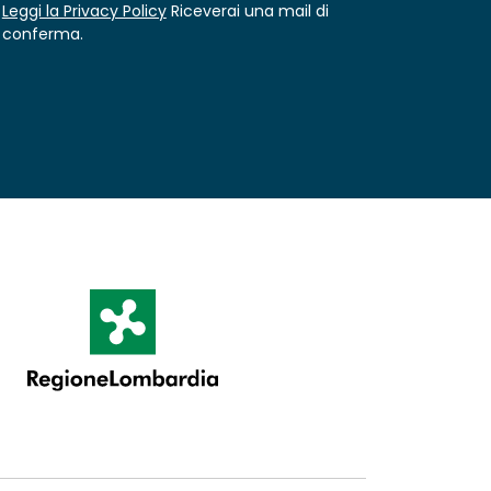
Leggi la Privacy Policy
Riceverai una mail di
conferma.