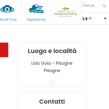
Search
for:
IT
irtual Tour
Esperienze
Luogo e località
Lido Goia – Pisogne
Pisogne
Contatti