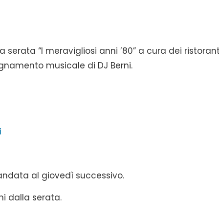
erata “I meravigliosi anni ’80” a cura dei ristorant
namento musicale di DJ Berni.
i
andata al giovedì successivo.
i dalla serata.