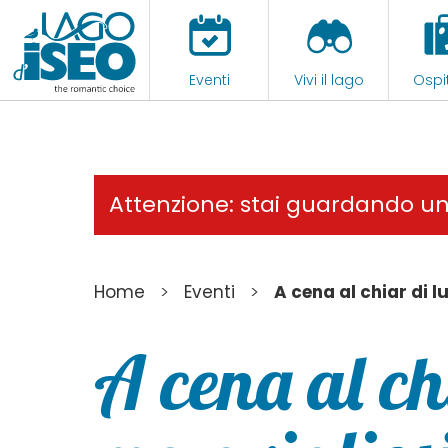
Eventi
Vivi il lago
Ospit
Attenzione: stai guardando u
>
>
Home
Eventi
A cena al chiar di l
A cena al ch