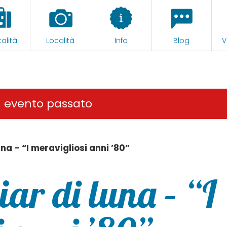
alità
Località
Info
Blog
V
n evento passato
una – “I meravigliosi anni ’80”
iar di luna – “I