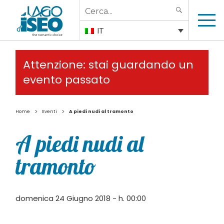
Search
SEARCH
for:
IT
Attenzione: stai guardando un
evento passato
>
>
Home
Eventi
A piedi nudi al tramonto
A piedi nudi al
tramonto
domenica 24 Giugno 2018 - h. 00:00