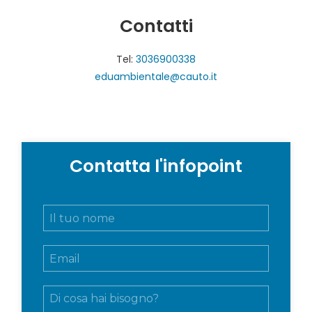
Contatti
Tel:
3036900338
eduambientale@cauto.it
Contatta l'infopoint
N
o
m
E
e
m
e
a
c
M
i
o
e
l
g