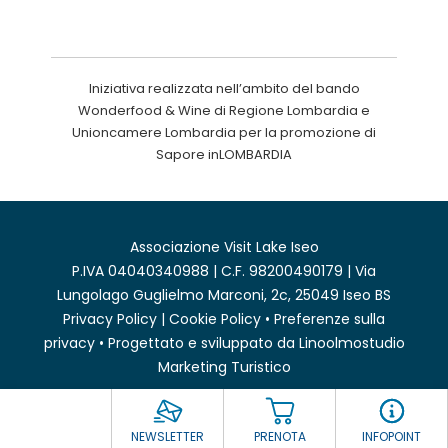
Iniziativa realizzata nell’ambito del bando
Wonderfood & Wine di Regione Lombardia e
Unioncamere Lombardia per la promozione di
Sapore inLOMBARDIA
Associazione Visit Lake Iseo
P.IVA 04040340988 | C.F. 98200490179 | Via
Lungolago Guglielmo Marconi, 2c, 25049 Iseo BS
Privacy Policy
|
Cookie Policy
•
Preferenze sulla
privacy
• Progettato e sviluppato da
Linoolmostudio
Marketing Turistico
NEWSLETTER
PRENOTA
INFOPOINT