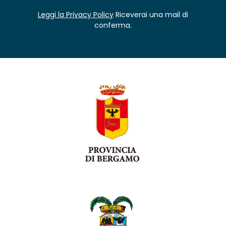
Leggi la Privacy Policy
Riceverai una mail di
conferma.