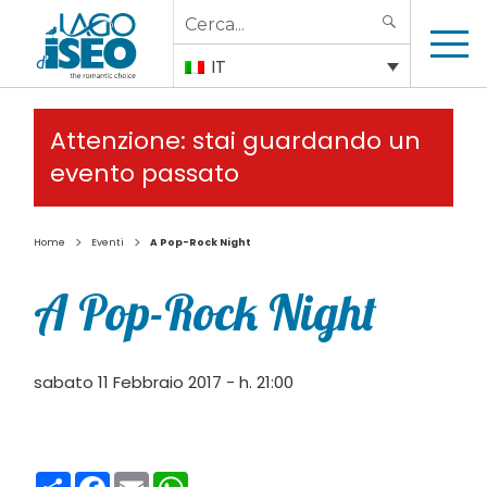
Search
SEARCH
for:
IT
Attenzione: stai guardando un
evento passato
>
>
Home
Eventi
A Pop-Rock Night
A Pop-Rock Night
sabato 11 Febbraio 2017 - h. 21:00
Condividi
Facebook
Email
WhatsApp