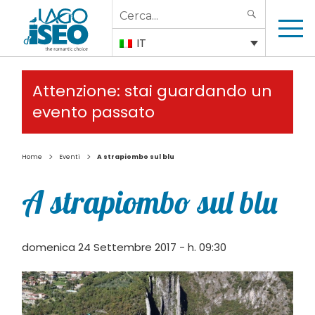
Search
SEARCH
for:
IT
Attenzione: stai guardando un
evento passato
>
>
Home
Eventi
A strapiombo sul blu
A strapiombo sul blu
domenica 24 Settembre 2017 - h. 09:30