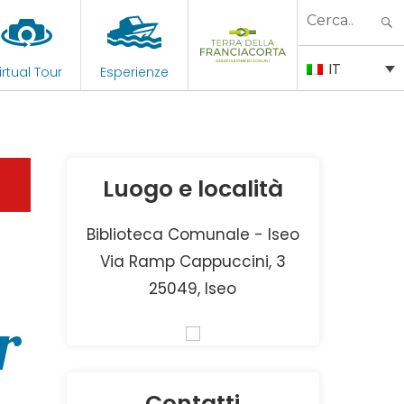
Search
for:
IT
irtual Tour
Esperienze
Luogo e località
Biblioteca Comunale - Iseo
Via Ramp Cappuccini, 3
25049, Iseo
r
Contatti