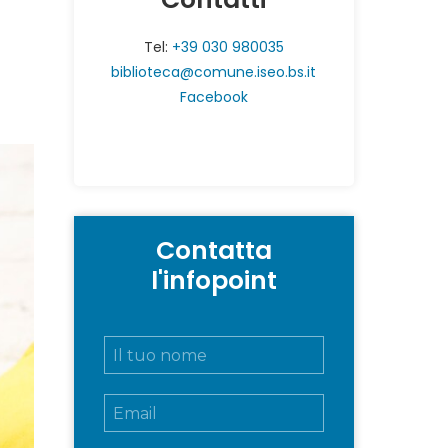
Tel:
+39 030 980035
biblioteca@comune.iseo.bs.it
Facebook
Contatta
l'infopoint
N
o
m
E
e
m
e
a
c