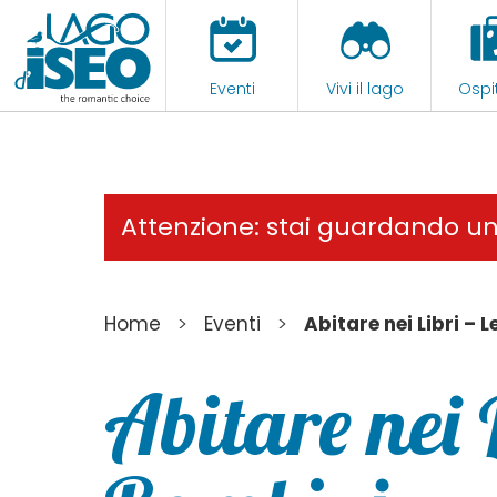
Eventi
Vivi il lago
Ospit
Attenzione: stai guardando u
>
>
Home
Eventi
Abitare nei Libri – 
Abitare nei L