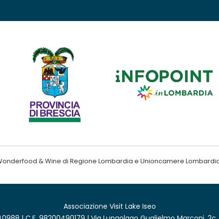
ndo Wonderfood & Wine di Regione Lombardia e Unioncamere Lombardi
Associazione Visit Lake Iseo
0988 | C.F. 98200490179 | Via Lungolago Guglielmo Marconi, 2c,