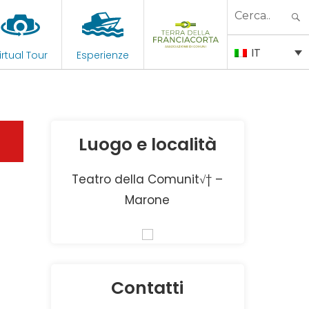
Search
for:
IT
irtual Tour
Esperienze
Luogo e località
Teatro della Comunit√† –
Marone
Contatti