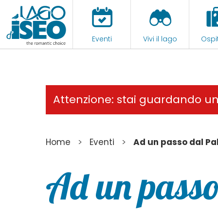
Eventi
Vivi il lago
Ospit
Attenzione: stai guardando u
>
>
Home
Eventi
Ad un passo dal Pa
Ad un passo