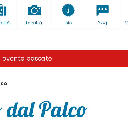
alità
Località
Info
Blog
V
n evento passato
lco
 dal Palco