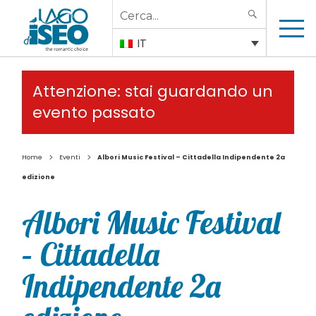
Search
SEARCH
for:
IT
Attenzione: stai guardando un
evento passato
>
>
Home
Eventi
Albori Music Festival – Cittadella Indipendente 2a
edizione
Albori Music Festival
– Cittadella
Indipendente 2a