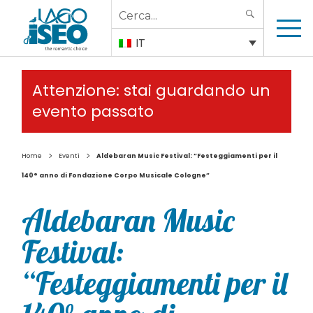
Search
SEARCH
for:
IT
Attenzione: stai guardando un
evento passato
>
>
Home
Eventi
Aldebaran Music Festival: “Festeggiamenti per il
140° anno di Fondazione Corpo Musicale Cologne”
Aldebaran Music
Festival:
“Festeggiamenti per il