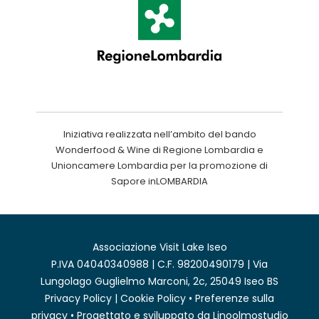
Iniziativa realizzata nell’ambito del bando
Wonderfood & Wine di Regione Lombardia e
Unioncamere Lombardia per la promozione di
Sapore inLOMBARDIA
Associazione Visit Lake Iseo
P.IVA 04040340988 | C.F. 98200490179 | Via
Lungolago Guglielmo Marconi, 2c, 25049 Iseo BS
Privacy Policy
|
Cookie Policy
•
Preferenze sulla
privacy
• Progettato e sviluppato da
Linoolmostudio