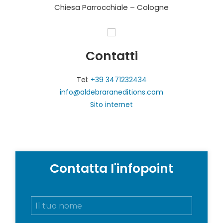
Chiesa Parrocchiale – Cologne
Contatti
Tel:
+39 3471232434
info@aldebraraneditions.com
Sito internet
Contatta l'infopoint
N
o
m