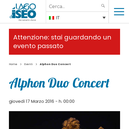
Search
SEARCH
for:
IT
Attenzione: stai guardando un
evento passato
>
>
Home
Eventi
Alphon Duo Concert
Alphon Duo Concert
giovedì 17 Marzo 2016 - h. 00:00