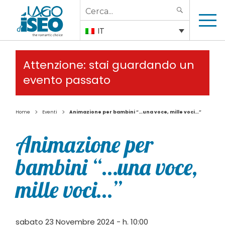
Search
SEARCH
for:
IT
Attenzione: stai guardando un
evento passato
>
>
Home
Eventi
Animazione per bambini “…una voce, mille voci…”
Animazione per
bambini “…una voce,
mille voci…”
sabato 23 Novembre 2024 - h. 10:00