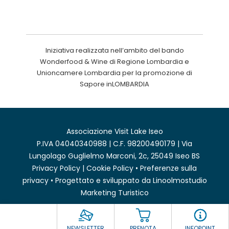
Iniziativa realizzata nell’ambito del bando
Wonderfood & Wine di Regione Lombardia e
Unioncamere Lombardia per la promozione di
Sapore inLOMBARDIA
Associazione Visit Lake Iseo
P.IVA 04040340988 | C.F. 98200490179 | Via
Lungolago Guglielmo Marconi, 2c, 25049 Iseo BS
Privacy Policy
|
Cookie Policy
•
Preferenze sulla
privacy
• Progettato e sviluppato da
Linoolmostudio
Marketing Turistico
NEWSLETTER
PRENOTA
INFOPOINT