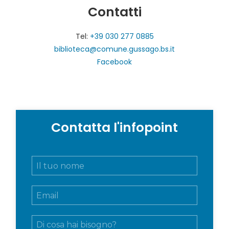
Contatti
Tel:
+39 030 277 0885
biblioteca@comune.gussago.bs.it
Facebook
Contatta l'infopoint
N
o
m
E
e
m
e
a
c
M
i
o