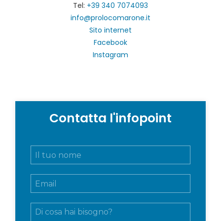
Tel:
+39 340 7074093
info@prolocomarone.it
Sito internet
Facebook
Instagram
Contatta l'infopoint
N
o
m
E
e
m
e
a
c
M
i
o
e
l
g