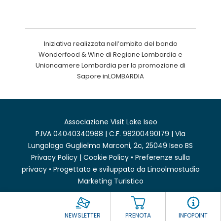
Iniziativa realizzata nell’ambito del bando
Wonderfood & Wine di Regione Lombardia e
Unioncamere Lombardia per la promozione di
Sapore inLOMBARDIA
Associazione Visit Lake Iseo
P.IVA 04040340988 | C.F. 98200490179 | Via
Lungolago Guglielmo Marconi, 2c, 25049 Iseo BS
Privacy Policy
|
Cookie Policy
•
Preferenze sulla
privacy
• Progettato e sviluppato da
Linoolmostudio
Marketing Turistico
NEWSLETTER
PRENOTA
INFOPOINT