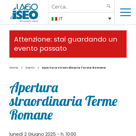
Search
SEARCH
for:
IT
Attenzione: stai guardando un
evento passato
>
>
Home
Eventi
Apertura straordinaria Terme Romane
Apertura
straordinaria Terme
Romane
lunedì 2 Giugno 2025 - h. 10:00