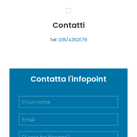
Contatti
Tel:
035/4262079
Contatta l'infopoint
N
o
m
E
e
m
e
a
c
M
i
o