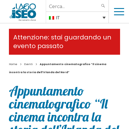
Search
SEARCH
for:
IT
Attenzione: stai guardando un
evento passato
>
>
Home
Eventi
Appuntamento cinematografico “Il cinema
incontra la storia dell’Irlanda del Nord”
Appuntamento
cinematografico “Il
cinema incontra la