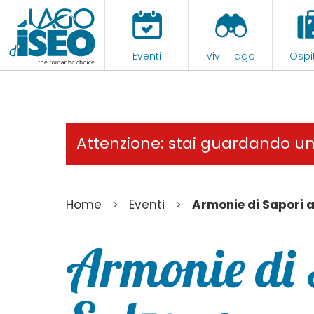
Eventi
Vivi il lago
Ospit
Attenzione: stai guardando u
>
>
Home
Eventi
Armonie di Sapori 
Armonie di 