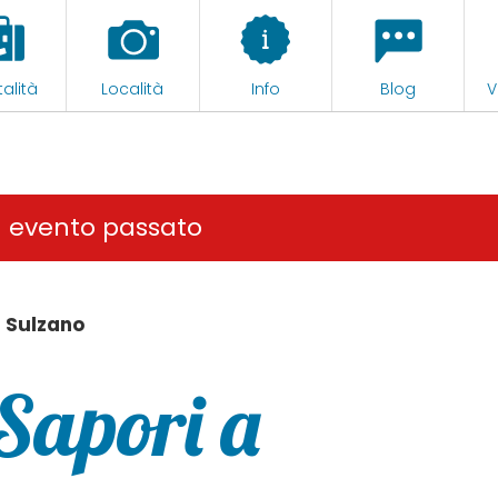
alità
Località
Info
Blog
V
n evento passato
a Sulzano
Sapori a