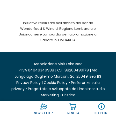
Iniziativa realizzata nell’ambito del bando
Wonderfood & Wine di Regione Lombardia e
Unioncamere Lombardia per la promozione di
Sapore inLOMBARDIA
Associazione Visit Lake Iseo
P.IVA 04040340988 | C.F. 98200490179 | Via
Lungolago Guglielmo Marconi, 2c, 25049 Iseo BS
Privacy Policy
|
Cookie Policy
•
Preferenze sulla
privacy
• Progettato e sviluppato da
Linoolmostudio
Marketing Turistico
NEWSLETTER
PRENOTA
INFOPOINT