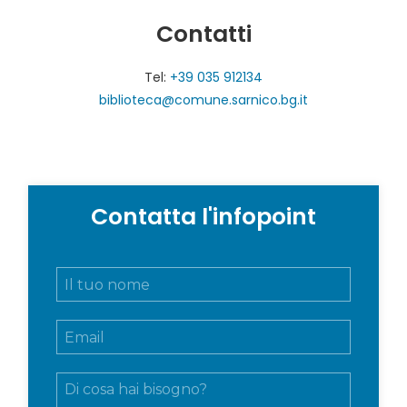
Contatti
Tel:
+39 035 912134
biblioteca@comune.sarnico.bg.it
Contatta l'infopoint
N
o
m
E
e
m
e
a
c
M
i
o
e
l
g