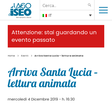
Search
SEARCH
for:
IT
Attenzione: stai guardando un
evento passato
>
>
Home
Eventi
Arriva Santa Lucia – lettura animata
Arriva Santa Lucia –
lettura animata
mercoledì 4 Dicembre 2019 - h. 16:30