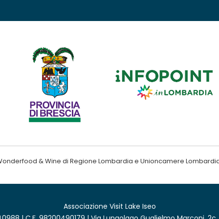
ndo Wonderfood & Wine di Regione Lombardia e Unioncamere Lombardi
Associazione Visit Lake Iseo
0988 | C.F. 98200490179 | Via Lungolago Guglielmo Marconi, 2c,