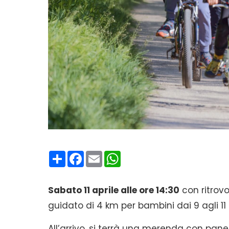
Condividi
Facebook
Email
WhatsApp
Sabato 11 aprile alle ore 14:30
con ritrov
guidato di 4 km per bambini dai 9 agli 1
All’arrivo, si terrà una merenda con pane