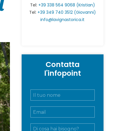
i
Tel:
+39 338 564 9068 (Kristian)
Tel:
+39 349 740 3512 (Giovanni)
info@lavignastorica.it
Contatta
l'infopoint
N
o
m
E
e
m
e
a
c
M
i
o