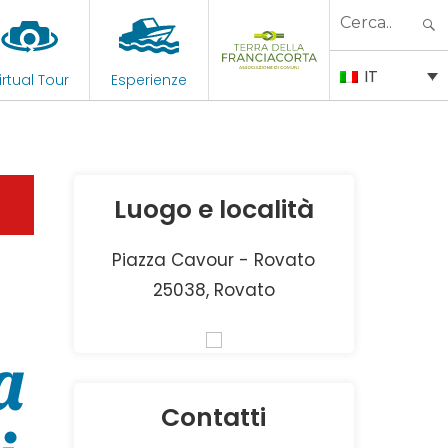
Search
for:
IT
irtual Tour
Esperienze
Luogo e località
Piazza Cavour - Rovato
25038, Rovato
a
Contatti