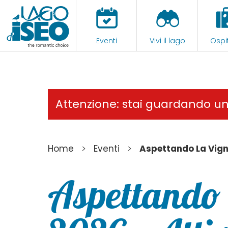
Eventi
Vivi il lago
Ospit
Attenzione: stai guardando u
>
>
Home
Eventi
Aspettando La Vign
Aspettando 