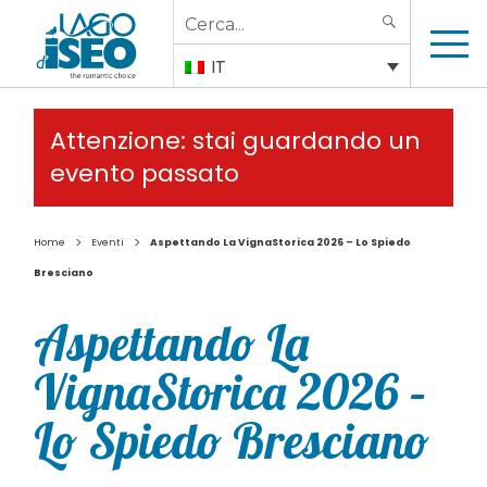
Search
SEARCH
for:
IT
Attenzione: stai guardando un
evento passato
>
>
Home
Eventi
Aspettando La VignaStorica 2026 – Lo Spiedo
Bresciano
Aspettando La
VignaStorica 2026 –
Lo Spiedo Bresciano