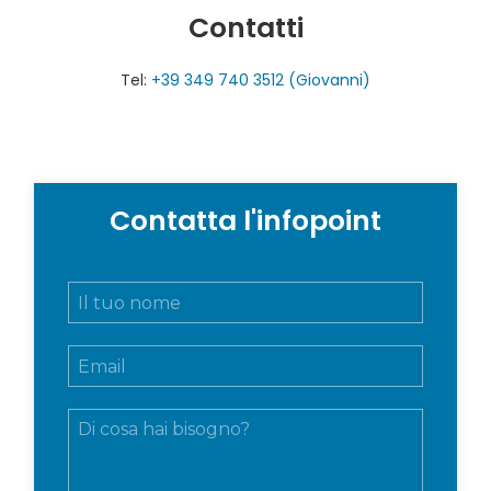
Contatti
Tel:
+39 349 740 3512 (Giovanni)
Contatta l'infopoint
N
o
m
E
e
m
e
a
c
M
i
o
e
l
g
s
*
n
s
o