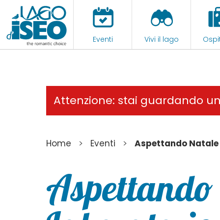
Eventi
Vivi il lago
Ospit
Attenzione: stai guardando u
>
>
Home
Eventi
Aspettando Natale 
Aspettando 