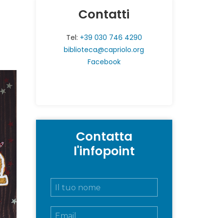
Contatti
Tel:
+39 030 746 4290
biblioteca@capriolo.org
Facebook
Contatta
l'infopoint
N
o
m
E
e