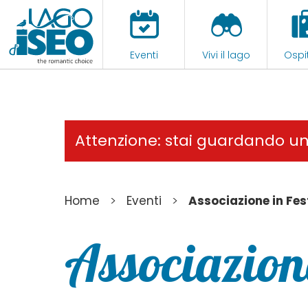
Eventi
Vivi il lago
Ospit
Attenzione: stai guardando u
>
>
Home
Eventi
Associazione in Fes
Associazione