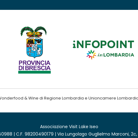
ndo Wonderfood & Wine di Regione Lombardia e Unioncamere Lombardi
Associazione Visit Lake Iseo
0988 | C.F. 98200490179 | Via Lungolago Guglielmo Marconi, 2c,