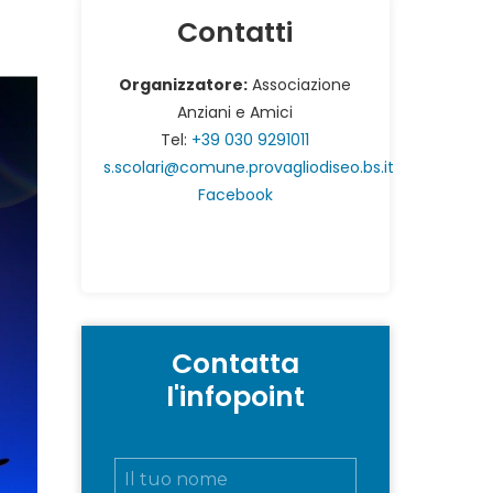
Contatti
Organizzatore:
Associazione
Anziani e Amici
Tel:
+39 030 9291011
s.scolari@comune.provagliodiseo.bs.it
Facebook
Contatta
l'infopoint
N
o