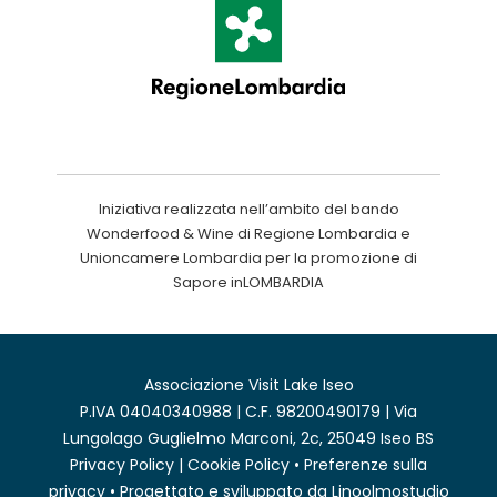
Iniziativa realizzata nell’ambito del bando
Wonderfood & Wine di Regione Lombardia e
Unioncamere Lombardia per la promozione di
Sapore inLOMBARDIA
Associazione Visit Lake Iseo
P.IVA 04040340988 | C.F. 98200490179 | Via
Lungolago Guglielmo Marconi, 2c, 25049 Iseo BS
Privacy Policy
|
Cookie Policy
•
Preferenze sulla
privacy
• Progettato e sviluppato da
Linoolmostudio