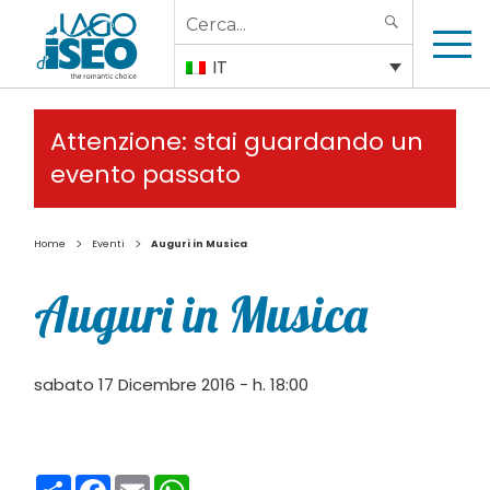
Search
SEARCH
for:
IT
Attenzione: stai guardando un
evento passato
>
>
Home
Eventi
Auguri in Musica
Auguri in Musica
sabato 17 Dicembre 2016 - h. 18:00
Condividi
Facebook
Email
WhatsApp