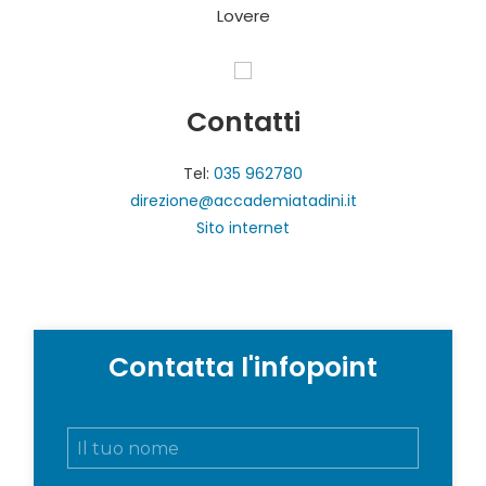
Lovere
Contatti
Tel:
035 962780
direzione@accademiatadini.it
Sito internet
Contatta l'infopoint
N
o
m