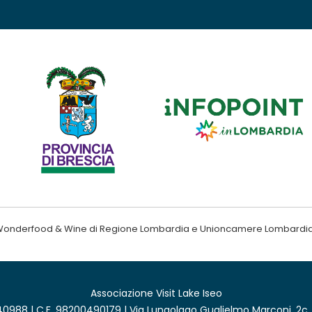
ndo Wonderfood & Wine di Regione Lombardia e Unioncamere Lombardi
Associazione Visit Lake Iseo
0988 | C.F. 98200490179 | Via Lungolago Guglielmo Marconi, 2c,