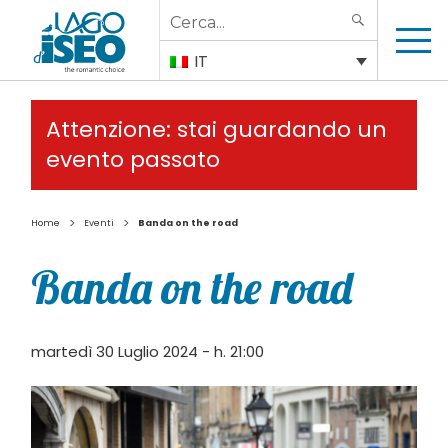
Search
SEARCH
for:
IT
Attenzione: stai guardando un
evento passato
>
>
Home
Eventi
Banda on the road
Banda on the road
martedì 30 Luglio 2024 - h. 21:00