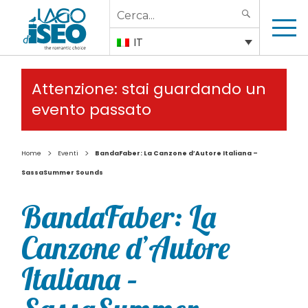
Search
SEARCH
for:
IT
Attenzione: stai guardando un
evento passato
>
>
Home
Eventi
BandaFaber: La Canzone d’Autore Italiana –
SassaSummer Sounds
BandaFaber: La
Canzone d’Autore
Italiana –