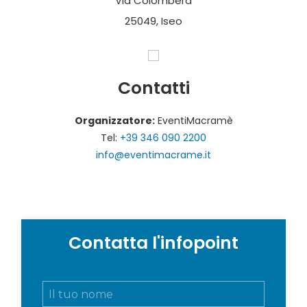
Via Colombera
25049, Iseo
Contatti
Organizzatore:
EventiMacramè
Tel:
+39 346 090 2200
info@eventimacrame.it
Contatta l'infopoint
N
o