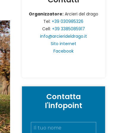
Organizzatore:
Arcieri del drago
Tel:
+39 030985326
Cell:
+39 3385085917
info@arcierideldrago.it
Sito internet
Facebook
Contatta
l'infopoint
N
o