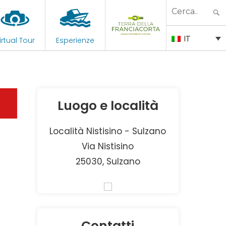
Search
for:
IT
irtual Tour
Esperienze
Luogo e località
Località Nistisino - Sulzano
Via Nistisino
25030, Sulzano
Contatti