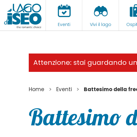
Eventi
Vivi il lago
Ospit
Attenzione: stai guardando u
>
>
Home
Eventi
Battesimo della fre
Battesimo de