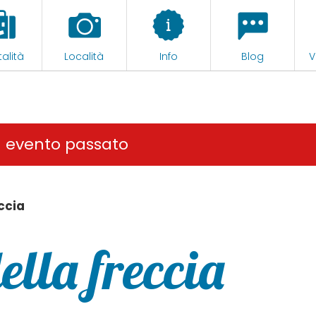
alità
Località
Info
Blog
V
n evento passato
ccia
lla freccia