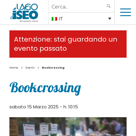
Search
SEARCH
for:
IT
Attenzione: stai guardando un
evento passato
>
>
Home
Eventi
Bookcrossing
Bookcrossing
sabato 15 Marzo 2025 - h. 10:15