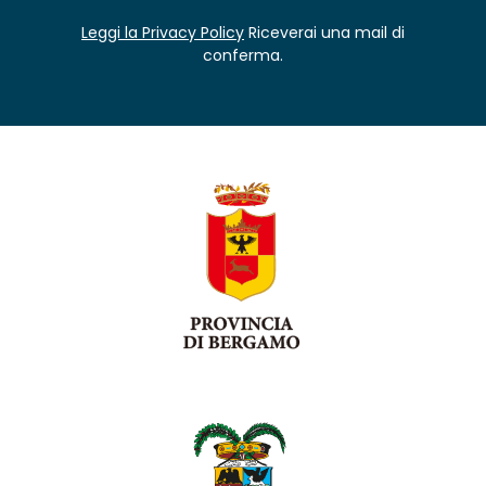
Leggi la Privacy Policy
Riceverai una mail di
conferma.