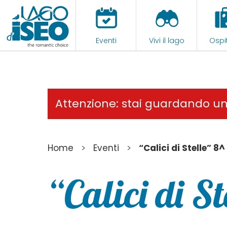
Eventi
Vivi il lago
Ospit
Attenzione: stai guardando u
>
>
Home
Eventi
“Calici di Stelle” 8^
“Calici di St