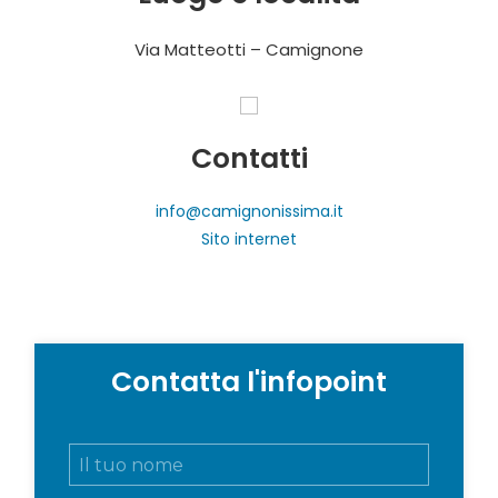
Via Matteotti – Camignone
Contatti
info@camignonissima.it
Sito internet
Contatta l'infopoint
N
o
m