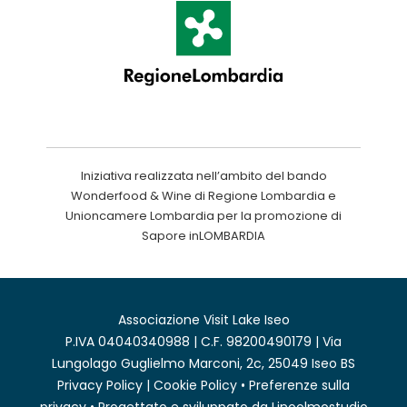
Iniziativa realizzata nell’ambito del bando
Wonderfood & Wine di Regione Lombardia e
Unioncamere Lombardia per la promozione di
Sapore inLOMBARDIA
Associazione Visit Lake Iseo
P.IVA 04040340988 | C.F. 98200490179 | Via
Lungolago Guglielmo Marconi, 2c, 25049 Iseo BS
Privacy Policy
|
Cookie Policy
•
Preferenze sulla
privacy
• Progettato e sviluppato da
Linoolmostudio