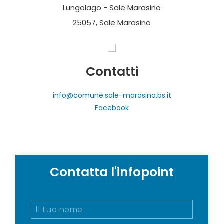
Lungolago - Sale Marasino
25057, Sale Marasino
Contatti
info@comune.sale-marasino.bs.it
Facebook
Contatta l'infopoint
N
o