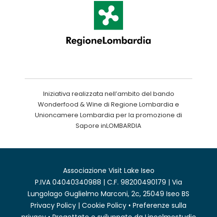
Iniziativa realizzata nell’ambito del bando
Wonderfood & Wine di Regione Lombardia e
Unioncamere Lombardia per la promozione di
Sapore inLOMBARDIA
Associazione Visit Lake Iseo
P.IVA 04040340988 | C.F. 98200490179 | Via
Lungolago Guglielmo Marconi, 2c, 25049 Iseo BS
Privacy Policy
|
Cookie Policy
•
Preferenze sulla